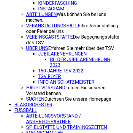
KINDERFASCHING
INSTAGRAM
ABTEILUNGEN
Was können Sie bei uns
machen.
VERANSTALTUNGSHALLE
Ihre Veranstaltung
oder Feier bei uns
VEREINSGASTSTÄTTE
Die Begegnungsstätte
des TSV
ÜBER UNS
Erfahren Sie mehr über den TSV
JUBILARENEHRUNGEN
BILDER JUBILARENEHRUNG
2023
150 JAHRE TSV 2022
TSV FLYER
INFO AN SCHATZMEISTER
HAUPTVORSTAND
Lernen Sie unseren
Vorstand kennen
SUCHEN
Durchsen Sie unsere Homepage
BLASORCHESTER
FUSSBALL
ABTEILUNGSVORSTAND /
ANSPRECHPARTNER
SPIELSTÄTTE UND TRAININGSZEITEN
MANNSCHAFTEN