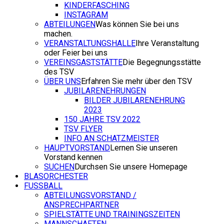
KINDERFASCHING
INSTAGRAM
ABTEILUNGEN
Was können Sie bei uns
machen.
VERANSTALTUNGSHALLE
Ihre Veranstaltung
oder Feier bei uns
VEREINSGASTSTÄTTE
Die Begegnungsstätte
des TSV
ÜBER UNS
Erfahren Sie mehr über den TSV
JUBILARENEHRUNGEN
BILDER JUBILARENEHRUNG
2023
150 JAHRE TSV 2022
TSV FLYER
INFO AN SCHATZMEISTER
HAUPTVORSTAND
Lernen Sie unseren
Vorstand kennen
SUCHEN
Durchsen Sie unsere Homepage
BLASORCHESTER
FUSSBALL
ABTEILUNGSVORSTAND /
ANSPRECHPARTNER
SPIELSTÄTTE UND TRAININGSZEITEN
MANNSCHAFTEN