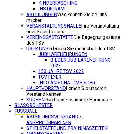
KINDERFASCHING
INSTAGRAM
ABTEILUNGEN
Was können Sie bei uns
machen.
VERANSTALTUNGSHALLE
Ihre Veranstaltung
oder Feier bei uns
VEREINSGASTSTÄTTE
Die Begegnungsstätte
des TSV
ÜBER UNS
Erfahren Sie mehr über den TSV
JUBILARENEHRUNGEN
BILDER JUBILARENEHRUNG
2023
150 JAHRE TSV 2022
TSV FLYER
INFO AN SCHATZMEISTER
HAUPTVORSTAND
Lernen Sie unseren
Vorstand kennen
SUCHEN
Durchsen Sie unsere Homepage
BLASORCHESTER
FUSSBALL
ABTEILUNGSVORSTAND /
ANSPRECHPARTNER
SPIELSTÄTTE UND TRAININGSZEITEN
MANNSCHAFTEN