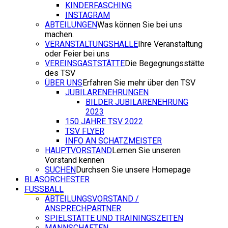
KINDERFASCHING
INSTAGRAM
ABTEILUNGEN
Was können Sie bei uns
machen.
VERANSTALTUNGSHALLE
Ihre Veranstaltung
oder Feier bei uns
VEREINSGASTSTÄTTE
Die Begegnungsstätte
des TSV
ÜBER UNS
Erfahren Sie mehr über den TSV
JUBILARENEHRUNGEN
BILDER JUBILARENEHRUNG
2023
150 JAHRE TSV 2022
TSV FLYER
INFO AN SCHATZMEISTER
HAUPTVORSTAND
Lernen Sie unseren
Vorstand kennen
SUCHEN
Durchsen Sie unsere Homepage
BLASORCHESTER
FUSSBALL
ABTEILUNGSVORSTAND /
ANSPRECHPARTNER
SPIELSTÄTTE UND TRAININGSZEITEN
MANNSCHAFTEN